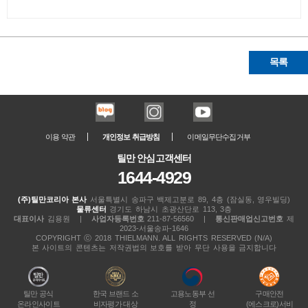
목록
이용 약관
개인정보 취급방침
이메일무단수집거부
틸만 안심고객센터
1644-4929
(주)틸만코리아 본사
서울특별시 송파구 백제고분로 89, 4층 (잠실동, 영우빌딩)
물류센터
경기도 하남시 초광산단로 113, 3층
대표이사
김용원
|
사업자등록번호
211-87-56560
|
통신판매업신고번호
제
2023-서울송파-1646
COPYRIGHT ⓒ 2018 THIELMANN. ALL RIGHTS RESERVED (N/A)
본 사이트의 콘텐츠는 저작권법의 보호를 받아 무단 사용을 금지합니다
틸만 공식
한국 브랜드 소
고용노동부 선
구매안전
온라인사이트
비자평가 대상
정
(에스크로)서비