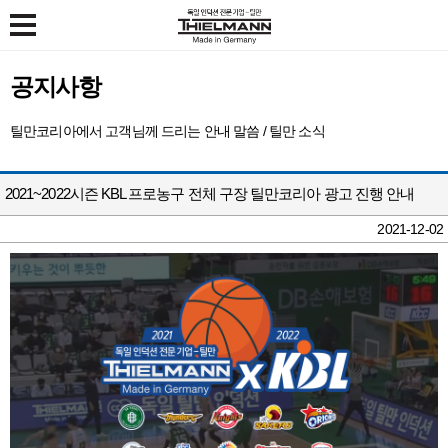
X
인덕션/하이라이트
공지사항
키친컬렉션
11만 고객의 선택
틸만코리아에서 고객님께 드리는 안내 말씀 / 틸만 소식
고객지원
키친컬렉션
인덕션
회사소개
공지사항
청소용품
하이라이트
틸만몰
경영철학
FAQ
2021~2022시즌 KBL 프로농구 전체 구장 틸만코리아 광고 진행 안내
설치 사례
고객의 소리
기업소개
2021-12-02
서비스 접수 / 이용 안내
연혁
제휴 제안
틸만소식
전국매장찾기
인재채용
제품 동영상 가이드
오시는길