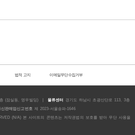
법적 고지
이메일무단수집거부
층 (잠실동, 영우빌딩)
|
물류센터
경기도 하남시 초광산단로 113, 3층
통신판매업신고번호
제 2023-서울송파-1646
S RESERVED (N/A) 본 사이트의 콘텐츠는 저작권법의 보호를 받아 무단 사용을