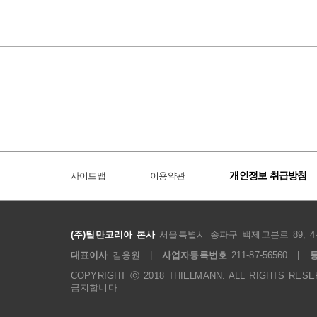
개인정보 취급방침
사이트맵
이용약관
(주)틸만코리아 본사
서울특별시 송파구 백제고분로 89, 4
대표이사
김용원
|
사업자등록번호
211-87-56560
|
COPYRIGHT ⓒ 2018 THIELMANN. ALL RIGHT
금지합니다