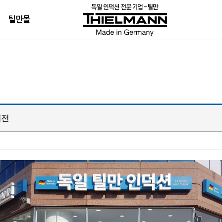
틸만몰
이전